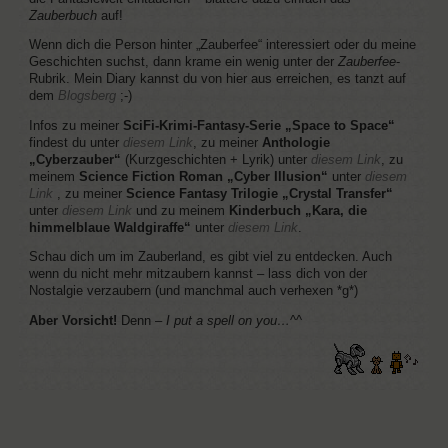
Zauberbuch
auf!
Wenn dich die Person hinter „Zauberfee“ interessiert oder du meine
Geschichten suchst, dann krame ein wenig unter der
Zauberfee
-
Rubrik. Mein Diary kannst du von hier aus erreichen, es tanzt auf
dem
Blogsberg
;-)
Infos zu meiner
SciFi-Krimi-Fantasy-Serie „Space to Space“
findest du unter
diesem Link
, zu meiner
Anthologie
„Cyberzauber“
(Kurzgeschichten + Lyrik) unter
diesem Link
, zu
meinem
Science Fiction Roman „Cyber Illusion“
unter
diesem
Link
, zu meiner
Science Fantasy Trilogie „Crystal Transfer“
unter
diesem Link
und zu meinem
Kinderbuch „Kara, die
himmelblaue Waldgiraffe“
unter
diesem Link
.
Schau dich um im Zauberland, es gibt viel zu entdecken. Auch
wenn du nicht mehr mitzaubern kannst – lass dich von der
Nostalgie verzaubern (und manchmal auch verhexen *g*)
Aber Vorsicht!
Denn –
I put a spell on you…
^^