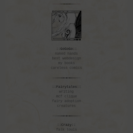
::GoGoGo::
naked hands
best webdesign
my books
careless comics
::Fairytales::
writing
mcf clique
fairy adoption
creatures
::Crazy::
falk louis