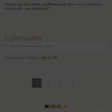
Und hier die dritte 2024er Veröffentlichung:
Kara, die himmelblaue
Waldgiraffe
– ein Kinderbuch^^
Cyberzauber
13. Oktober 2024
|
new
,
release
,
writing
Das Buch zur Website
– oder so XD
1
2
3
4