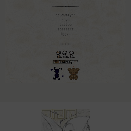
::Lovely::
royo
tattoo
spessart
iggys