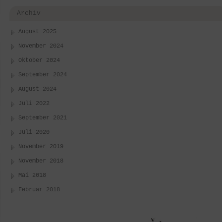
them without squandering a quire of paper on an idea that
ought to be reduced to one glittering paragraph.
Archiv
Heinrich Heine:
August 2025
Von allen Welten, die der Mensch erschaffen hat, ist die
der Bücher die Gewaltigste.
November 2024
Franz Kafka
:
Oktober 2024
Ein Buch muss die Axt für das gefrorene Meer in uns sein.
September 2024
August 2024
Juli 2022
September 2021
Juli 2020
November 2019
November 2018
Mai 2018
Februar 2018