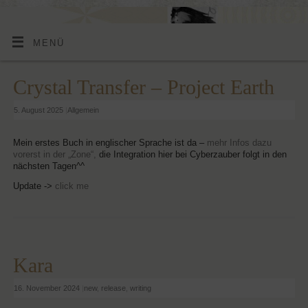
MENÜ
Crystal Transfer – Project Earth
5. August 2025
|
Allgemein
Mein erstes Buch in englischer Sprache ist da –
mehr Infos dazu
vorerst in der „Zone“,
die Integration hier bei Cyberzauber folgt in den
nächsten Tagen^^
Update ->
click me
Kara
16. November 2024
|
new
,
release
,
writing