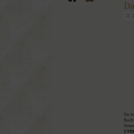
Da
11. 
Da me
Buch“
Scien
CYBE