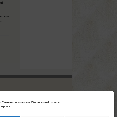
nd
einem
-
n Cookies, um unsere Website und unseren
imieren.