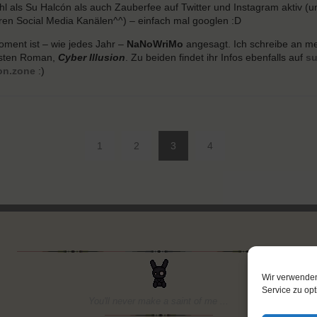
l als Su Halcón als auch Zauberfee auf Twitter und Instagram aktiv (u
en Social Media Kanälen^^) – einfach mal googlen :D
ment ist – wie jedes Jahr –
NaNoWriMo
angesagt. Ich schreibe an m
sten Roman,
Cyber Illusion
. Zu beiden findet ihr Infos ebenfalls auf
su
on.zone
:)
1
2
3
4
Wir verwende
Service zu opt
You'll never make a saint of me ...