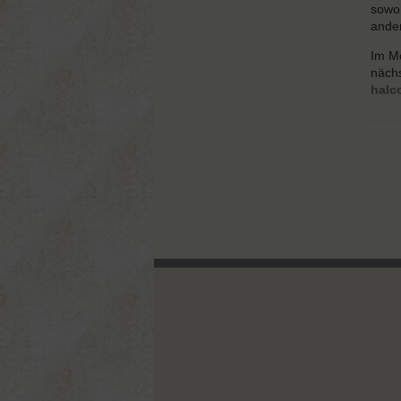
sowoh
ander
Im Mo
näch
halc