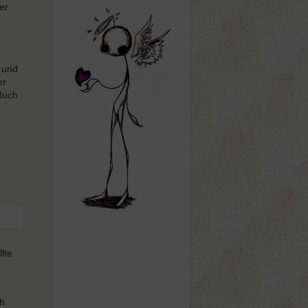
er
 und
er
 Buch
lte
ch