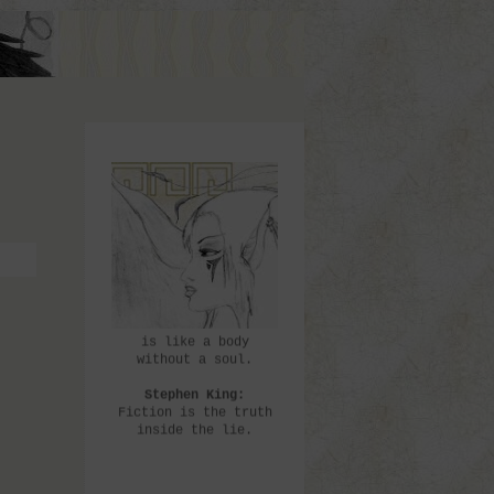
Cicero:
A room without books
is like a body
without a soul.
Stephen King:
Fiction is the truth
inside the lie.
Emily Dickinson:
Ich kenne nichts auf
der Welt, das eine