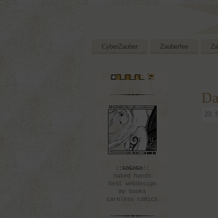
CyberZauber
Zauberfee
Za
Da
23. 
::GoGoGo::
naked hands
best webdesign
my books
careless comics