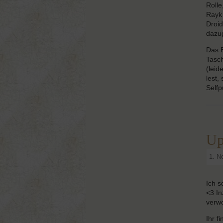
Rolle
Rayk
Droid
dazug
Das B
Tasch
(leid
lest,
Selfp
Up
1. N
Ich s
<3 In
verwo
Ihr f