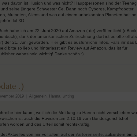
, was davon ist Illusion und was nicht? Hauptpersonen sind der Teenag
 und seine jüngere Schwester Ce. Dann noch Cyborgs, Kampfroboter,
en, Mutanten, Aliens und was auf einem unbekannten Planeten halt so
ehört lol XD
uch habe ich am 22. Juni 2020 auf Amazon (.de) veröffentlicht (eBook
enbuch), dank der amerikanischen Zeitrechnung dort ist es offiziell ab
er) der 21. Juni geworden.
Hier
gibt es ausführliche Infos. Falls ihr das
 seid bitte so lieb und hinterlasst ein Review auf Amazon, das ist für
ublisher wahnsinnig wichtig! Danke schön :)
date .)
ovember 2019
|
Allgemein
,
Hanna
,
writing
chreibe hier kaum, weil ich die Meldung zu Hanna nicht verschieben wol
zwischen ist auch die Revision am 2.10.19 vom Bundesgerichtshof
rfen worden und das Urteil somit rechtskräftig.
indet Aktuelles von mir vor allem auf der
Autorenseite
, außerdem bin i