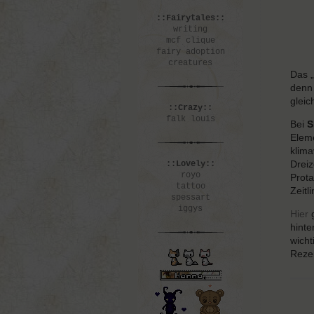
::Fairytales::
writing
mcf clique
fairy adoption
creatures
Das „
denn 
gleic
::Crazy::
falk louis
Bei
S
Eleme
klima
Dreiz
::Lovely::
royo
Prota
tattoo
Zeitl
spessart
iggys
Hier
g
hinte
wicht
Rezen