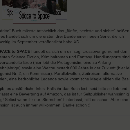
dritte“ Buch müsste tatsächlich das „fünfte, sechste und siebte“ heißen
es handelt sich um die ersten drei Bände einer neuen Serie, die ich
hzeitig im September veröffentlicht habe XD
PACE to SPACE
handelt es sich um ein sog. crossover genre mit den
nten Science Fiction, Kriminalroman und Fantasy. Handlungsorte sind
verwandelte Erde (hier lebt die Protagonistin, eine zu Anfang
ehnjährige) sowie eine Weltraumstadt 600 Jahre in der Zukunft (hier le
gonist Nr. 2, ein Kommissar). Parallelwelten, Zeitreisen, alternative
inien, eine bedrohliche Legende sowie kosmische Magie bilden die Basi
ibt es ausführliche Infos. Falls ihr das Buch lest, seid bitte so lieb und
rlasst eine Bewertung auf Amazon, das ist für Selfpublisher wahnsinnig
ig! Selbst wenn ihr nur ‚Sternchen‘ hinterlasst, hilft es schon. Aber eine
sion ist auch immer willkommen. Danke schön :)